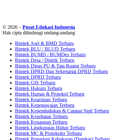
© 2026 –
Pusat Edukasi Indonesia
Hak cipta dilindungi undang-undang
Bimtek Aset & BMD Terbaru
Bimtek BLU / BLUD Terbaru
Bimtek BUMD / BUMDes Terbaru
Bimtek Desa / Distrik Terbaru
Bimtek Dinas PU & Tata Ruang Terbaru
Bimtek DPRD Dan Sekretariat DPRD Terbaru
Bimtek DPRD Terbaru
Bimtek GIS Terbaru
Bimtek Hukum Terbaru
Bimtek Humas & Protokol Terbaru
Bimtek Kearsipan Terbaru
Bimtek Kepegawaian Terbaru
Bimtek Kependudukan & Catatan Sipil Terbaru
Bimtek Kesehatan Terbaru
Bimtek Keuangan Terbaru
Bimtek Lingkungan Hidup Terbaru
Bimtek MC & Protokoler Terbaru
Bimtek Pemadam Kebakaran (Damkar) Terbaru