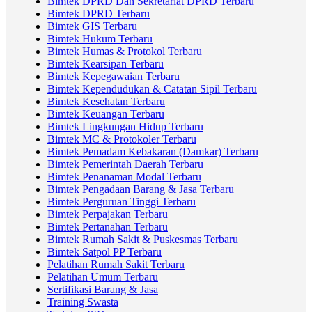
Bimtek DPRD Dan Sekretariat DPRD Terbaru
Bimtek DPRD Terbaru
Bimtek GIS Terbaru
Bimtek Hukum Terbaru
Bimtek Humas & Protokol Terbaru
Bimtek Kearsipan Terbaru
Bimtek Kepegawaian Terbaru
Bimtek Kependudukan & Catatan Sipil Terbaru
Bimtek Kesehatan Terbaru
Bimtek Keuangan Terbaru
Bimtek Lingkungan Hidup Terbaru
Bimtek MC & Protokoler Terbaru
Bimtek Pemadam Kebakaran (Damkar) Terbaru
Bimtek Pemerintah Daerah Terbaru
Bimtek Penanaman Modal Terbaru
Bimtek Pengadaan Barang & Jasa Terbaru
Bimtek Perguruan Tinggi Terbaru
Bimtek Perpajakan Terbaru
Bimtek Pertanahan Terbaru
Bimtek Rumah Sakit & Puskesmas Terbaru
Bimtek Satpol PP Terbaru
Pelatihan Rumah Sakit Terbaru
Pelatihan Umum Terbaru
Sertifikasi Barang & Jasa
Training Swasta