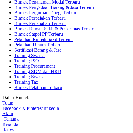
Bimtek Penanaman Modal Terbaru
Bimtek Pengadaan Barang & Jasa Terbaru
Bimtek Perguruan Tinggi Terbaru
Bimtek Perpajakan Terbaru
Bimtek Pertanahan Terbaru
Bimtek Rumah Sakit & Puskesmas Terbaru
Bimtek Satpol PP Terbaru
Pelatihan Rumah Sakit Terbaru
Pelatihan Umum Terbaru
Sertifikasi Barang & Jasa
Training Swasta
Training ISO
Training Procurement
Training SDM dan HRD
Training Swasta
Training Tax
Bimtek Pelatihan Terbaru
Daftar Bimtek
Tutup
Facebook
X
Pinterest
linkedin
Akun
Tentang
Beranda
Jadwal