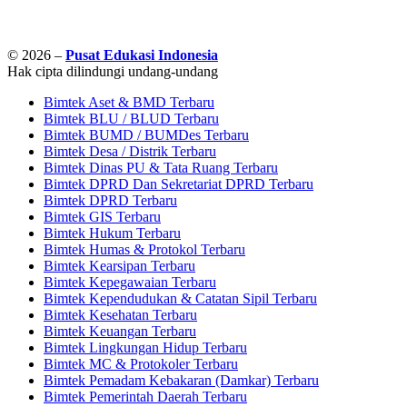
© 2026 –
Pusat Edukasi Indonesia
Hak cipta dilindungi undang-undang
Bimtek Aset & BMD Terbaru
Bimtek BLU / BLUD Terbaru
Bimtek BUMD / BUMDes Terbaru
Bimtek Desa / Distrik Terbaru
Bimtek Dinas PU & Tata Ruang Terbaru
Bimtek DPRD Dan Sekretariat DPRD Terbaru
Bimtek DPRD Terbaru
Bimtek GIS Terbaru
Bimtek Hukum Terbaru
Bimtek Humas & Protokol Terbaru
Bimtek Kearsipan Terbaru
Bimtek Kepegawaian Terbaru
Bimtek Kependudukan & Catatan Sipil Terbaru
Bimtek Kesehatan Terbaru
Bimtek Keuangan Terbaru
Bimtek Lingkungan Hidup Terbaru
Bimtek MC & Protokoler Terbaru
Bimtek Pemadam Kebakaran (Damkar) Terbaru
Bimtek Pemerintah Daerah Terbaru