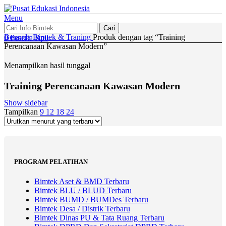
Menu
Cari
Beranda
Bimtek & Traning
Produk dengan tag “Training
0
Peserta
Rp
0
Perencanaan Kawasan Modern”
Menampilkan hasil tunggal
Training Perencanaan Kawasan Modern
Show sidebar
Tampilkan
9
12
18
24
PROGRAM PELATIHAN
Bimtek Aset & BMD Terbaru
Bimtek BLU / BLUD Terbaru
Bimtek BUMD / BUMDes Terbaru
Bimtek Desa / Distrik Terbaru
Bimtek Dinas PU & Tata Ruang Terbaru