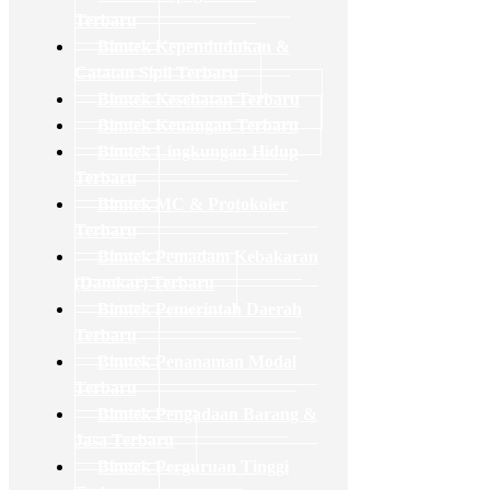
Terbaru
Bimtek Kependudukan &
Catatan Sipil Terbaru
Bimtek Kesehatan Terbaru
Bimtek Keuangan Terbaru
Bimtek Lingkungan Hidup
Terbaru
Bimtek MC & Protokoler
Terbaru
Bimtek Pemadam Kebakaran
(Damkar) Terbaru
Bimtek Pemerintah Daerah
Terbaru
Bimtek Penanaman Modal
Terbaru
Bimtek Pengadaan Barang &
Jasa Terbaru
Bimtek Perguruan Tinggi