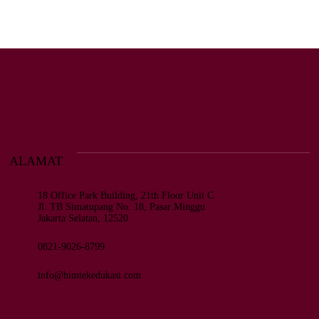
ALAMAT
18 Office Park Building, 21th Floor Unit C
Jl. TB Simatupang No. 18, Pasar Minggu
Jakarta Selatan, 12520
0821-9026-8799
info@bimtekedukasi.com