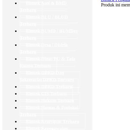
Bimtek Aset & BMD
Produk ini memi
Terbaru
Bimtek BLU / BLUD
Terbaru
Bimtek BUMD / BUMDes
Terbaru
Bimtek Desa / Distrik
Terbaru
Bimtek Dinas PU & Tata
Ruang Terbaru
Bimtek DPRD Dan
Sekretariat DPRD Terbaru
Bimtek DPRD Terbaru
Bimtek GIS Terbaru
Bimtek Hukum Terbaru
Bimtek Humas & Protokol
Terbaru
Bimtek Kearsipan Terbaru
Bimtek Kepegawaian