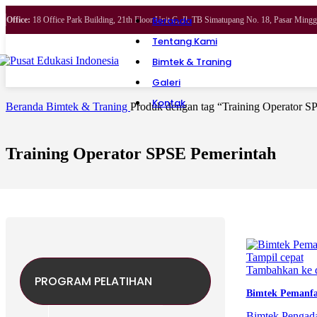
Beranda
Office:
18 Office Park Building, 21th Floor Unit C, Jl. TB Simatupang No. 18, Pasar Ming
Tentang Kami
Bimtek & Traning
Galeri
Kontak
Beranda
Bimtek & Traning
Produk dengan tag “Training Operator S
Training Operator SPSE Pemerintah
Tampil cepat
Tambahkan ke d
PROGRAM PELATIHAN
Bimtek Pemanfaa
Bimtek Pengada