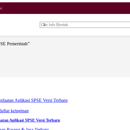
gu
PSE Pemerintah”
aftar keinginan
tan Aplikasi SPSE Versi Terbaru
an Barang & Jasa Terbaru