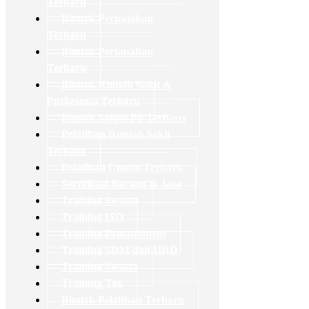
Terbaru
Bimtek Perpajakan
Terbaru
Bimtek Pertanahan
Terbaru
Bimtek Rumah Sakit &
Puskesmas Terbaru
Bimtek Satpol PP Terbaru
Pelatihan Rumah Sakit
Terbaru
Pelatihan Umum Terbaru
Sertifikasi Barang & Jasa
Training Swasta
Training ISO
Training Procurement
Training SDM dan HRD
Training Swasta
Training Tax
Bimtek Pelatihan Terbaru