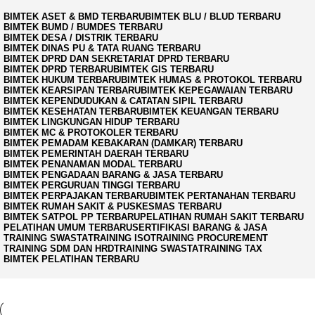
BIMTEK ASET & BMD TERBARU
BIMTEK BLU / BLUD TERBARU
BIMTEK BUMD / BUMDES TERBARU
BIMTEK DESA / DISTRIK TERBARU
BIMTEK DINAS PU & TATA RUANG TERBARU
BIMTEK DPRD DAN SEKRETARIAT DPRD TERBARU
BIMTEK DPRD TERBARU
BIMTEK GIS TERBARU
BIMTEK HUKUM TERBARU
BIMTEK HUMAS & PROTOKOL TERBARU
BIMTEK KEARSIPAN TERBARU
BIMTEK KEPEGAWAIAN TERBARU
BIMTEK KEPENDUDUKAN & CATATAN SIPIL TERBARU
BIMTEK KESEHATAN TERBARU
BIMTEK KEUANGAN TERBARU
BIMTEK LINGKUNGAN HIDUP TERBARU
BIMTEK MC & PROTOKOLER TERBARU
BIMTEK PEMADAM KEBAKARAN (DAMKAR) TERBARU
BIMTEK PEMERINTAH DAERAH TERBARU
BIMTEK PENANAMAN MODAL TERBARU
BIMTEK PENGADAAN BARANG & JASA TERBARU
BIMTEK PERGURUAN TINGGI TERBARU
BIMTEK PERPAJAKAN TERBARU
BIMTEK PERTANAHAN TERBARU
BIMTEK RUMAH SAKIT & PUSKESMAS TERBARU
BIMTEK SATPOL PP TERBARU
PELATIHAN RUMAH SAKIT TERBARU
PELATIHAN UMUM TERBARU
SERTIFIKASI BARANG & JASA
TRAINING SWASTA
TRAINING ISO
TRAINING PROCUREMENT
TRAINING SDM DAN HRD
TRAINING SWASTA
TRAINING TAX
BIMTEK PELATIHAN TERBARU