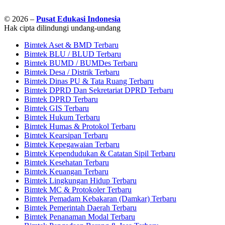
© 2026 –
Pusat Edukasi Indonesia
Hak cipta dilindungi undang-undang
Bimtek Aset & BMD Terbaru
Bimtek BLU / BLUD Terbaru
Bimtek BUMD / BUMDes Terbaru
Bimtek Desa / Distrik Terbaru
Bimtek Dinas PU & Tata Ruang Terbaru
Bimtek DPRD Dan Sekretariat DPRD Terbaru
Bimtek DPRD Terbaru
Bimtek GIS Terbaru
Bimtek Hukum Terbaru
Bimtek Humas & Protokol Terbaru
Bimtek Kearsipan Terbaru
Bimtek Kepegawaian Terbaru
Bimtek Kependudukan & Catatan Sipil Terbaru
Bimtek Kesehatan Terbaru
Bimtek Keuangan Terbaru
Bimtek Lingkungan Hidup Terbaru
Bimtek MC & Protokoler Terbaru
Bimtek Pemadam Kebakaran (Damkar) Terbaru
Bimtek Pemerintah Daerah Terbaru
Bimtek Penanaman Modal Terbaru