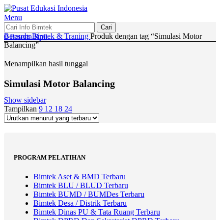
Menu
Cari
Beranda
Bimtek & Traning
Produk dengan tag “Simulasi Motor
0
Peserta
Rp
0
Balancing”
Menampilkan hasil tunggal
Simulasi Motor Balancing
Show sidebar
Tampilkan
9
12
18
24
PROGRAM PELATIHAN
Bimtek Aset & BMD Terbaru
Bimtek BLU / BLUD Terbaru
Bimtek BUMD / BUMDes Terbaru
Bimtek Desa / Distrik Terbaru
Bimtek Dinas PU & Tata Ruang Terbaru