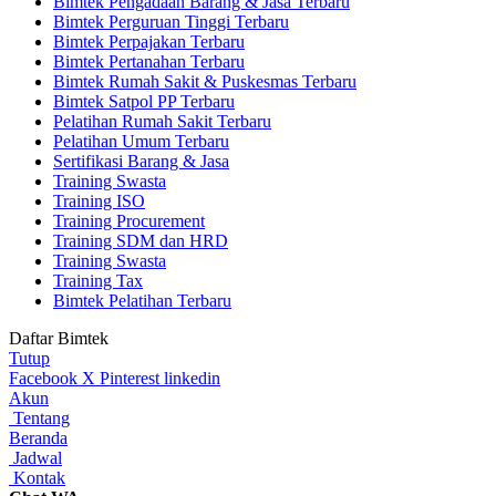
Bimtek Pengadaan Barang & Jasa Terbaru
Bimtek Perguruan Tinggi Terbaru
Bimtek Perpajakan Terbaru
Bimtek Pertanahan Terbaru
Bimtek Rumah Sakit & Puskesmas Terbaru
Bimtek Satpol PP Terbaru
Pelatihan Rumah Sakit Terbaru
Pelatihan Umum Terbaru
Sertifikasi Barang & Jasa
Training Swasta
Training ISO
Training Procurement
Training SDM dan HRD
Training Swasta
Training Tax
Bimtek Pelatihan Terbaru
Daftar Bimtek
Tutup
Facebook
X
Pinterest
linkedin
Akun
Tentang
Beranda
Jadwal
Kontak