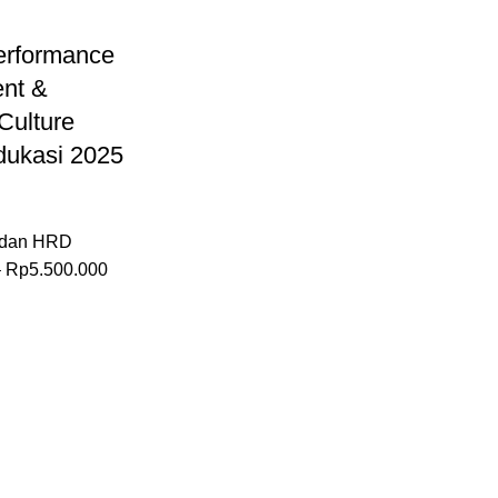
erformance
nt &
Culture
ukasi 2025
 dan HRD
–
Rp
5.500.000