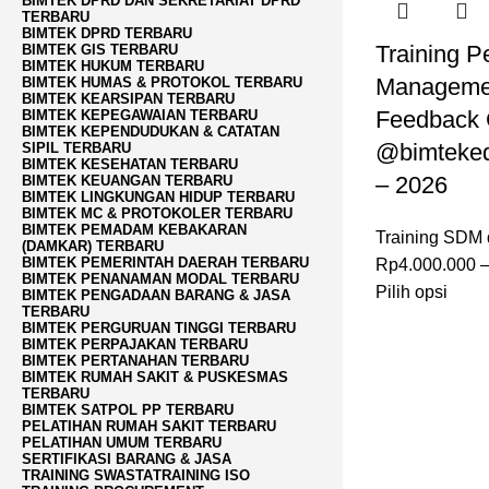
BIMTEK DPRD DAN SEKRETARIAT DPRD
TERBARU
BIMTEK DPRD TERBARU
Training P
BIMTEK GIS TERBARU
BIMTEK HUKUM TERBARU
Manageme
BIMTEK HUMAS & PROTOKOL TERBARU
BIMTEK KEARSIPAN TERBARU
Feedback 
BIMTEK KEPEGAWAIAN TERBARU
BIMTEK KEPENDUDUKAN & CATATAN
@bimteked
SIPIL TERBARU
BIMTEK KESEHATAN TERBARU
– 2026
BIMTEK KEUANGAN TERBARU
BIMTEK LINGKUNGAN HIDUP TERBARU
BIMTEK MC & PROTOKOLER TERBARU
BIMTEK PEMADAM KEBAKARAN
Training SDM
(DAMKAR) TERBARU
BIMTEK PEMERINTAH DAERAH TERBARU
Rp
4.000.000
BIMTEK PENANAMAN MODAL TERBARU
Pilih opsi
BIMTEK PENGADAAN BARANG & JASA
TERBARU
BIMTEK PERGURUAN TINGGI TERBARU
BIMTEK PERPAJAKAN TERBARU
BIMTEK PERTANAHAN TERBARU
BIMTEK RUMAH SAKIT & PUSKESMAS
TERBARU
BIMTEK SATPOL PP TERBARU
PELATIHAN RUMAH SAKIT TERBARU
PELATIHAN UMUM TERBARU
SERTIFIKASI BARANG & JASA
TRAINING SWASTA
TRAINING ISO