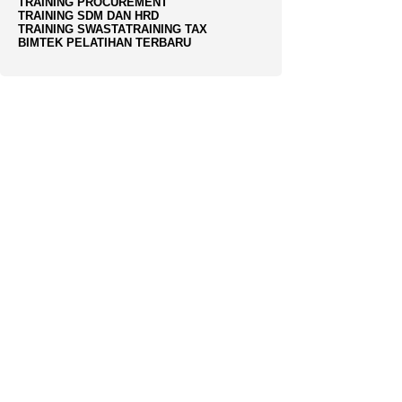
TRAINING PROCUREMENT
TRAINING SDM DAN HRD
TRAINING SWASTA
TRAINING TAX
BIMTEK PELATIHAN TERBARU
INFORMASI
Request Pelatihan
Syarat dan ketentuan
Kebijakan Privasi
Kontak