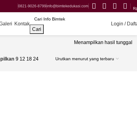
0821-9026-8799
info@bimtekedukasi.com
R
Login / Daft
Galeri
Kontak
Cari
Menampilkan hasil tunggal
pilkan
9
12
18
24