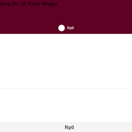
tupang No. 18, Pasar Minggu
Rp
0
Login / Daftar
Rp
0