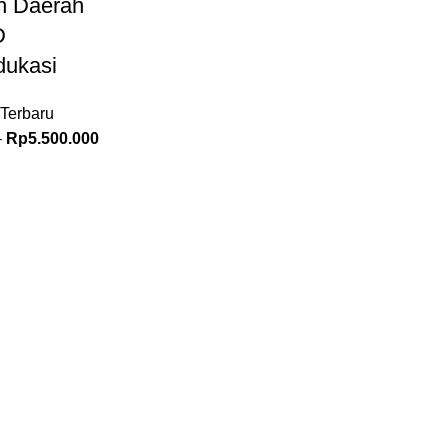
h Daerah
D
ukasi
Terbaru
–
Rp
5.500.000