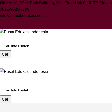
Office:
18 Office Park Building, 21th Floor Unit C, Jl. TB Sima
0821-9026-8799
info@bimtekedukasi.com
Cari
Cari