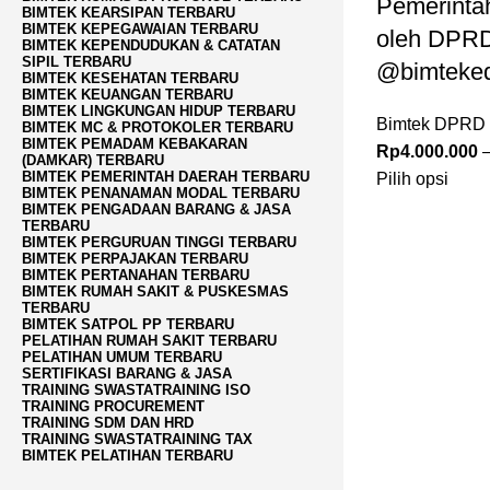
Pemerinta
BIMTEK KEARSIPAN TERBARU
BIMTEK KEPEGAWAIAN TERBARU
oleh DPR
BIMTEK KEPENDUDUKAN & CATATAN
SIPIL TERBARU
@bimteked
BIMTEK KESEHATAN TERBARU
BIMTEK KEUANGAN TERBARU
BIMTEK LINGKUNGAN HIDUP TERBARU
Bimtek DPRD 
BIMTEK MC & PROTOKOLER TERBARU
BIMTEK PEMADAM KEBAKARAN
Rp
4.000.000
(DAMKAR) TERBARU
BIMTEK PEMERINTAH DAERAH TERBARU
Pilih opsi
BIMTEK PENANAMAN MODAL TERBARU
BIMTEK PENGADAAN BARANG & JASA
TERBARU
BIMTEK PERGURUAN TINGGI TERBARU
BIMTEK PERPAJAKAN TERBARU
BIMTEK PERTANAHAN TERBARU
BIMTEK RUMAH SAKIT & PUSKESMAS
TERBARU
BIMTEK SATPOL PP TERBARU
PELATIHAN RUMAH SAKIT TERBARU
PELATIHAN UMUM TERBARU
SERTIFIKASI BARANG & JASA
TRAINING SWASTA
TRAINING ISO
TRAINING PROCUREMENT
TRAINING SDM DAN HRD
TRAINING SWASTA
TRAINING TAX
BIMTEK PELATIHAN TERBARU