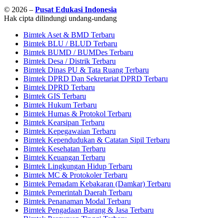
© 2026 –
Pusat Edukasi Indonesia
Hak cipta dilindungi undang-undang
Bimtek Aset & BMD Terbaru
Bimtek BLU / BLUD Terbaru
Bimtek BUMD / BUMDes Terbaru
Bimtek Desa / Distrik Terbaru
Bimtek Dinas PU & Tata Ruang Terbaru
Bimtek DPRD Dan Sekretariat DPRD Terbaru
Bimtek DPRD Terbaru
Bimtek GIS Terbaru
Bimtek Hukum Terbaru
Bimtek Humas & Protokol Terbaru
Bimtek Kearsipan Terbaru
Bimtek Kepegawaian Terbaru
Bimtek Kependudukan & Catatan Sipil Terbaru
Bimtek Kesehatan Terbaru
Bimtek Keuangan Terbaru
Bimtek Lingkungan Hidup Terbaru
Bimtek MC & Protokoler Terbaru
Bimtek Pemadam Kebakaran (Damkar) Terbaru
Bimtek Pemerintah Daerah Terbaru
Bimtek Penanaman Modal Terbaru
Bimtek Pengadaan Barang & Jasa Terbaru