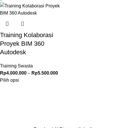
Training Kolaborasi
Proyek BIM 360
Autodesk
Training Swasta
Rp
4.000.000
–
Rp
5.500.000
Pilih opsi
© 2026 –
Pusat Edukasi Indonesia
Hak cipta dilindungi undang-undang