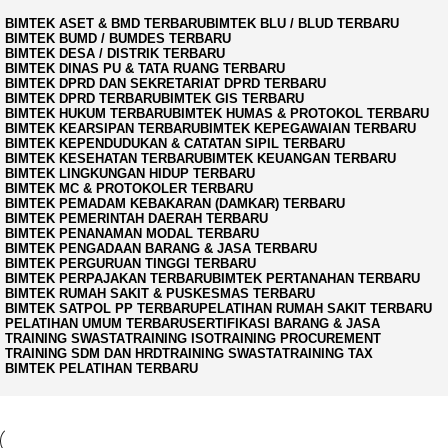
BIMTEK ASET & BMD TERBARU
BIMTEK BLU / BLUD TERBARU
BIMTEK BUMD / BUMDES TERBARU
BIMTEK DESA / DISTRIK TERBARU
BIMTEK DINAS PU & TATA RUANG TERBARU
BIMTEK DPRD DAN SEKRETARIAT DPRD TERBARU
BIMTEK DPRD TERBARU
BIMTEK GIS TERBARU
BIMTEK HUKUM TERBARU
BIMTEK HUMAS & PROTOKOL TERBARU
BIMTEK KEARSIPAN TERBARU
BIMTEK KEPEGAWAIAN TERBARU
BIMTEK KEPENDUDUKAN & CATATAN SIPIL TERBARU
BIMTEK KESEHATAN TERBARU
BIMTEK KEUANGAN TERBARU
BIMTEK LINGKUNGAN HIDUP TERBARU
BIMTEK MC & PROTOKOLER TERBARU
BIMTEK PEMADAM KEBAKARAN (DAMKAR) TERBARU
BIMTEK PEMERINTAH DAERAH TERBARU
BIMTEK PENANAMAN MODAL TERBARU
BIMTEK PENGADAAN BARANG & JASA TERBARU
BIMTEK PERGURUAN TINGGI TERBARU
BIMTEK PERPAJAKAN TERBARU
BIMTEK PERTANAHAN TERBARU
BIMTEK RUMAH SAKIT & PUSKESMAS TERBARU
BIMTEK SATPOL PP TERBARU
PELATIHAN RUMAH SAKIT TERBARU
PELATIHAN UMUM TERBARU
SERTIFIKASI BARANG & JASA
TRAINING SWASTA
TRAINING ISO
TRAINING PROCUREMENT
TRAINING SDM DAN HRD
TRAINING SWASTA
TRAINING TAX
BIMTEK PELATIHAN TERBARU