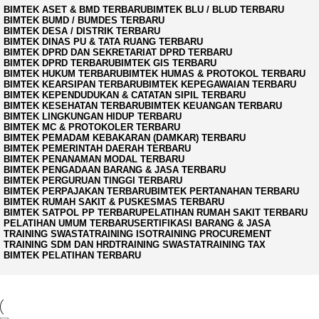
BIMTEK ASET & BMD TERBARU
BIMTEK BLU / BLUD TERBARU
BIMTEK BUMD / BUMDES TERBARU
BIMTEK DESA / DISTRIK TERBARU
BIMTEK DINAS PU & TATA RUANG TERBARU
BIMTEK DPRD DAN SEKRETARIAT DPRD TERBARU
BIMTEK DPRD TERBARU
BIMTEK GIS TERBARU
BIMTEK HUKUM TERBARU
BIMTEK HUMAS & PROTOKOL TERBARU
BIMTEK KEARSIPAN TERBARU
BIMTEK KEPEGAWAIAN TERBARU
BIMTEK KEPENDUDUKAN & CATATAN SIPIL TERBARU
BIMTEK KESEHATAN TERBARU
BIMTEK KEUANGAN TERBARU
BIMTEK LINGKUNGAN HIDUP TERBARU
BIMTEK MC & PROTOKOLER TERBARU
BIMTEK PEMADAM KEBAKARAN (DAMKAR) TERBARU
BIMTEK PEMERINTAH DAERAH TERBARU
BIMTEK PENANAMAN MODAL TERBARU
BIMTEK PENGADAAN BARANG & JASA TERBARU
BIMTEK PERGURUAN TINGGI TERBARU
BIMTEK PERPAJAKAN TERBARU
BIMTEK PERTANAHAN TERBARU
BIMTEK RUMAH SAKIT & PUSKESMAS TERBARU
BIMTEK SATPOL PP TERBARU
PELATIHAN RUMAH SAKIT TERBARU
PELATIHAN UMUM TERBARU
SERTIFIKASI BARANG & JASA
TRAINING SWASTA
TRAINING ISO
TRAINING PROCUREMENT
TRAINING SDM DAN HRD
TRAINING SWASTA
TRAINING TAX
BIMTEK PELATIHAN TERBARU