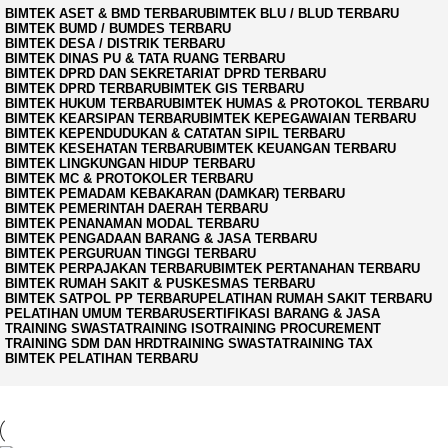
BIMTEK ASET & BMD TERBARU
BIMTEK BLU / BLUD TERBARU
BIMTEK BUMD / BUMDES TERBARU
BIMTEK DESA / DISTRIK TERBARU
BIMTEK DINAS PU & TATA RUANG TERBARU
BIMTEK DPRD DAN SEKRETARIAT DPRD TERBARU
BIMTEK DPRD TERBARU
BIMTEK GIS TERBARU
BIMTEK HUKUM TERBARU
BIMTEK HUMAS & PROTOKOL TERBARU
BIMTEK KEARSIPAN TERBARU
BIMTEK KEPEGAWAIAN TERBARU
BIMTEK KEPENDUDUKAN & CATATAN SIPIL TERBARU
BIMTEK KESEHATAN TERBARU
BIMTEK KEUANGAN TERBARU
BIMTEK LINGKUNGAN HIDUP TERBARU
BIMTEK MC & PROTOKOLER TERBARU
BIMTEK PEMADAM KEBAKARAN (DAMKAR) TERBARU
BIMTEK PEMERINTAH DAERAH TERBARU
BIMTEK PENANAMAN MODAL TERBARU
BIMTEK PENGADAAN BARANG & JASA TERBARU
BIMTEK PERGURUAN TINGGI TERBARU
BIMTEK PERPAJAKAN TERBARU
BIMTEK PERTANAHAN TERBARU
BIMTEK RUMAH SAKIT & PUSKESMAS TERBARU
BIMTEK SATPOL PP TERBARU
PELATIHAN RUMAH SAKIT TERBARU
PELATIHAN UMUM TERBARU
SERTIFIKASI BARANG & JASA
TRAINING SWASTA
TRAINING ISO
TRAINING PROCUREMENT
TRAINING SDM DAN HRD
TRAINING SWASTA
TRAINING TAX
BIMTEK PELATIHAN TERBARU