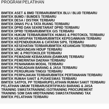
PROGRAM PELATIHAN
BIMTEK ASET & BMD TERBARU
BIMTEK BLU / BLUD TERBARU
BIMTEK BUMD / BUMDES TERBARU
BIMTEK DESA / DISTRIK TERBARU
BIMTEK DINAS PU & TATA RUANG TERBARU
BIMTEK DPRD DAN SEKRETARIAT DPRD TERBARU
BIMTEK DPRD TERBARU
BIMTEK GIS TERBARU
BIMTEK HUKUM TERBARU
BIMTEK HUMAS & PROTOKOL TERBARU
BIMTEK KEARSIPAN TERBARU
BIMTEK KEPEGAWAIAN TERBARU
BIMTEK KEPENDUDUKAN & CATATAN SIPIL TERBARU
BIMTEK KESEHATAN TERBARU
BIMTEK KEUANGAN TERBARU
BIMTEK LINGKUNGAN HIDUP TERBARU
BIMTEK MC & PROTOKOLER TERBARU
BIMTEK PEMADAM KEBAKARAN (DAMKAR) TERBARU
BIMTEK PEMERINTAH DAERAH TERBARU
BIMTEK PENANAMAN MODAL TERBARU
BIMTEK PENGADAAN BARANG & JASA TERBARU
BIMTEK PERGURUAN TINGGI TERBARU
BIMTEK PERPAJAKAN TERBARU
BIMTEK PERTANAHAN TERBARU
BIMTEK RUMAH SAKIT & PUSKESMAS TERBARU
BIMTEK SATPOL PP TERBARU
PELATIHAN RUMAH SAKIT TERBARU
PELATIHAN UMUM TERBARU
SERTIFIKASI BARANG & JASA
TRAINING SWASTA
TRAINING ISO
TRAINING PROCUREMENT
TRAINING SDM DAN HRD
TRAINING SWASTA
TRAINING TAX
BIMTEK PELATIHAN TERBARU