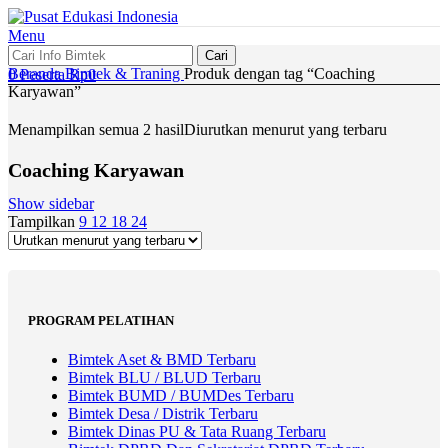
Menu
Cari
Beranda
Bimtek & Traning
Produk dengan tag “Coaching
0
Peserta
Rp
0
Karyawan”
Menampilkan semua 2 hasil
Diurutkan menurut yang terbaru
Coaching Karyawan
Show sidebar
Tampilkan
9
12
18
24
PROGRAM PELATIHAN
Bimtek Aset & BMD Terbaru
Bimtek BLU / BLUD Terbaru
Bimtek BUMD / BUMDes Terbaru
Bimtek Desa / Distrik Terbaru
Bimtek Dinas PU & Tata Ruang Terbaru