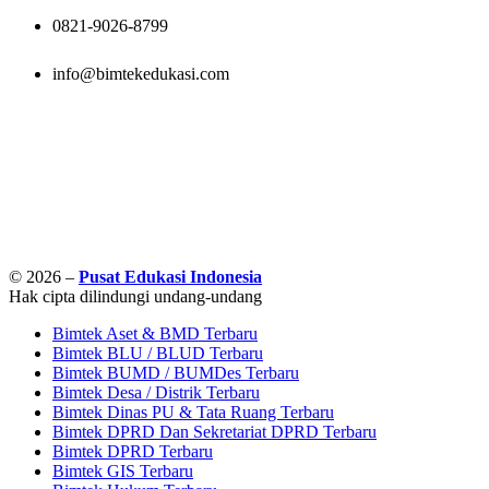
0821-9026-8799
info@bimtekedukasi.com
© 2026 –
Pusat Edukasi Indonesia
Hak cipta dilindungi undang-undang
Bimtek Aset & BMD Terbaru
Bimtek BLU / BLUD Terbaru
Bimtek BUMD / BUMDes Terbaru
Bimtek Desa / Distrik Terbaru
Bimtek Dinas PU & Tata Ruang Terbaru
Bimtek DPRD Dan Sekretariat DPRD Terbaru
Bimtek DPRD Terbaru
Bimtek GIS Terbaru