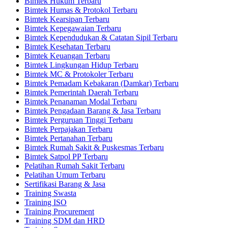
Bimtek Hukum Terbaru
Bimtek Humas & Protokol Terbaru
Bimtek Kearsipan Terbaru
Bimtek Kepegawaian Terbaru
Bimtek Kependudukan & Catatan Sipil Terbaru
Bimtek Kesehatan Terbaru
Bimtek Keuangan Terbaru
Bimtek Lingkungan Hidup Terbaru
Bimtek MC & Protokoler Terbaru
Bimtek Pemadam Kebakaran (Damkar) Terbaru
Bimtek Pemerintah Daerah Terbaru
Bimtek Penanaman Modal Terbaru
Bimtek Pengadaan Barang & Jasa Terbaru
Bimtek Perguruan Tinggi Terbaru
Bimtek Perpajakan Terbaru
Bimtek Pertanahan Terbaru
Bimtek Rumah Sakit & Puskesmas Terbaru
Bimtek Satpol PP Terbaru
Pelatihan Rumah Sakit Terbaru
Pelatihan Umum Terbaru
Sertifikasi Barang & Jasa
Training Swasta
Training ISO
Training Procurement
Training SDM dan HRD