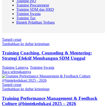
Training ISO
Training Procurement
Training SDM dan HRD
Training Swasta
Training Tax
Bimtek Pelatihan Terbaru
Tampil cepat
Tambahkan ke daftar keinginan
Training Coaching, Counseling & Mentoring:
Strategi Efektif Membangun SDM Unggul
Training Lainnya
,
Training Swasta
Baca selengkapnya
Tampil cepat
Tambahkan ke daftar keinginan
Training Performance Management & Feedback
Culture @bimtekedukasi 2025 – 2026