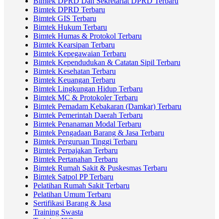
Bimtek DPRD Dan Sekretariat DPRD Terbaru
Bimtek DPRD Terbaru
Bimtek GIS Terbaru
Bimtek Hukum Terbaru
Bimtek Humas & Protokol Terbaru
Bimtek Kearsipan Terbaru
Bimtek Kepegawaian Terbaru
Bimtek Kependudukan & Catatan Sipil Terbaru
Bimtek Kesehatan Terbaru
Bimtek Keuangan Terbaru
Bimtek Lingkungan Hidup Terbaru
Bimtek MC & Protokoler Terbaru
Bimtek Pemadam Kebakaran (Damkar) Terbaru
Bimtek Pemerintah Daerah Terbaru
Bimtek Penanaman Modal Terbaru
Bimtek Pengadaan Barang & Jasa Terbaru
Bimtek Perguruan Tinggi Terbaru
Bimtek Perpajakan Terbaru
Bimtek Pertanahan Terbaru
Bimtek Rumah Sakit & Puskesmas Terbaru
Bimtek Satpol PP Terbaru
Pelatihan Rumah Sakit Terbaru
Pelatihan Umum Terbaru
Sertifikasi Barang & Jasa
Training Swasta