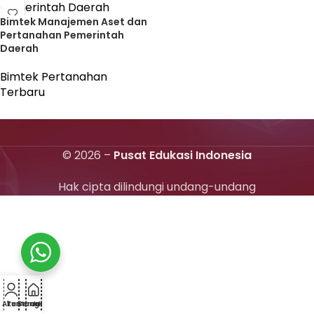
Bimtek Manajemen Aset dan
Pertanahan Pemerintah
Daerah
Bimtek Pertanahan
Terbaru
© 2026 –
Pusat Edukasi Indonesia
Hak cipta dilindungi undang-undang
Akun
Tentang
Beranda
Jadwal
Kontak