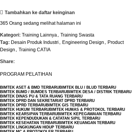
Tambahkan ke daftar keinginan
365
Orang sedang melihat halaman ini
Kategori:
Training Lainnya
,
Training Swasta
Tag:
Desain Produk Industri
,
Engineering Design
,
Product
Design
,
Training CATIA
Share:
PROGRAM PELATIHAN
BIMTEK ASET & BMD TERBARU
BIMTEK BLU / BLUD TERBARU
BIMTEK BUMD / BUMDES TERBARU
BIMTEK DESA / DISTRIK TERBARU
BIMTEK DINAS PU & TATA RUANG TERBARU
BIMTEK DPRD DAN SEKRETARIAT DPRD TERBARU
BIMTEK DPRD TERBARU
BIMTEK GIS TERBARU
BIMTEK HUKUM TERBARU
BIMTEK HUMAS & PROTOKOL TERBARU
BIMTEK KEARSIPAN TERBARU
BIMTEK KEPEGAWAIAN TERBARU
BIMTEK KEPENDUDUKAN & CATATAN SIPIL TERBARU
BIMTEK KESEHATAN TERBARU
BIMTEK KEUANGAN TERBARU
BIMTEK LINGKUNGAN HIDUP TERBARU
BIMTEK MC & PROTOKOLER TERBARU