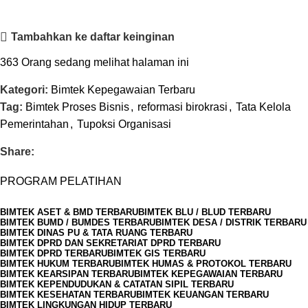
Tambahkan ke daftar keinginan
363
Orang sedang melihat halaman ini
Kategori:
Bimtek Kepegawaian Terbaru
Tag:
Bimtek Proses Bisnis
,
reformasi birokrasi
,
Tata Kelola
Pemerintahan
,
Tupoksi Organisasi
Share:
PROGRAM PELATIHAN
BIMTEK ASET & BMD TERBARU
BIMTEK BLU / BLUD TERBARU
BIMTEK BUMD / BUMDES TERBARU
BIMTEK DESA / DISTRIK TERBARU
BIMTEK DINAS PU & TATA RUANG TERBARU
BIMTEK DPRD DAN SEKRETARIAT DPRD TERBARU
BIMTEK DPRD TERBARU
BIMTEK GIS TERBARU
BIMTEK HUKUM TERBARU
BIMTEK HUMAS & PROTOKOL TERBARU
BIMTEK KEARSIPAN TERBARU
BIMTEK KEPEGAWAIAN TERBARU
BIMTEK KEPENDUDUKAN & CATATAN SIPIL TERBARU
BIMTEK KESEHATAN TERBARU
BIMTEK KEUANGAN TERBARU
BIMTEK LINGKUNGAN HIDUP TERBARU