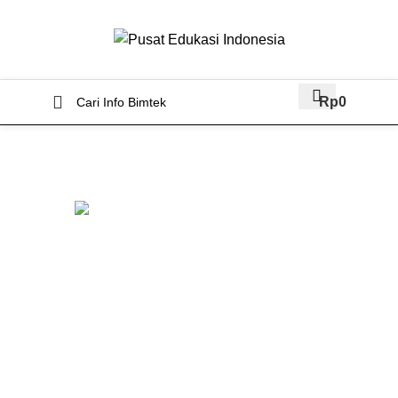
Rp
0
Pelatihan
Jadwal Bimtek di Kigamani
Ditulis oleh
PENA
31/05/2025
Tanggal 31/05/2025